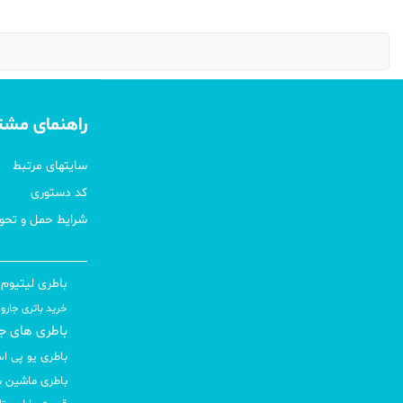
راهنمای مشت
سایتهای مرتبط
کد دستوری
شرایط حمل و تحوی
باطری لیتیوم (16
خرید باتری جارو ش
باطری های جار
باطری یو پی اس (
باطری ماشین شا