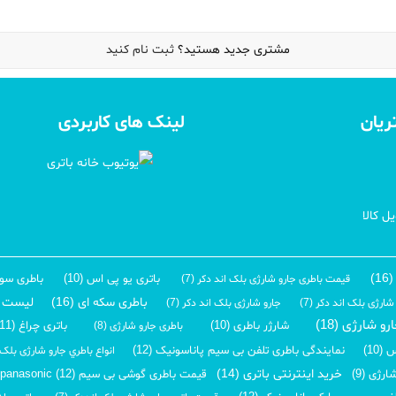
مشتری جدید هستید؟
ثبت نام کنید
ریان
لینک های کاربردی
ل کالا
)
باتری یو پی اس (10)
باطری سولار 
قیمت باطری جارو شارژی بلک اند دکر (7)
باطری سکه ای (16)
لیست قی
ارژی بلک اند دکر (7)
جارو شارژی بلک اند دکر (7)
و شارژی (18)
شارژر باطری (10)
باتری چراغ (11)
باطری جارو شارژی (8)
10)
نمایندگی باطری تلفن بی سیم پاناسونیک (12)
انواع باطري جارو شارژی بلک ان
خرید اینترنتی باتری (14)
رژی (9)
قیمت باطری گوشی بی سیم panasonic (12)