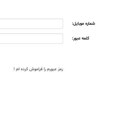
شماره موبایل:
کلمه عبور:
رمز عبورم را فراموش کرده ام !