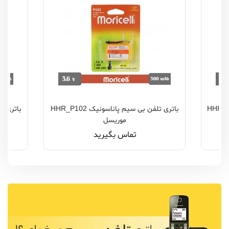
یم پاناسونیک HHR_P404
باتری تلفن بی سیم پاناسونیک HHR_P102
موریسل
تماس بگیرید