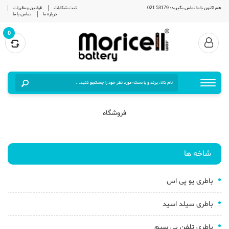
هم اکنون با ما تماس بگیرید: 53179 021
ثبت شکایات
قوانین و مقررات
درباره ما
تماس با ما
0
فروشگاه
شاخه ها
باطری یو پی اس
باطری سیلد اسید
باطری تلفن بی سیم