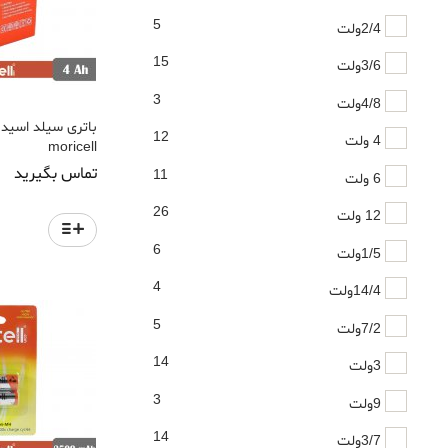
5
2/4ولت
15
3/6ولت
3
4/8ولت
12
4 ولت
moricell
تماس بگیرید
11
6 ولت
26
12 ولت
6
1/5ولت
4
14/4ولت
5
7/2ولت
14
3ولت
3
9ولت
14
3/7ولت