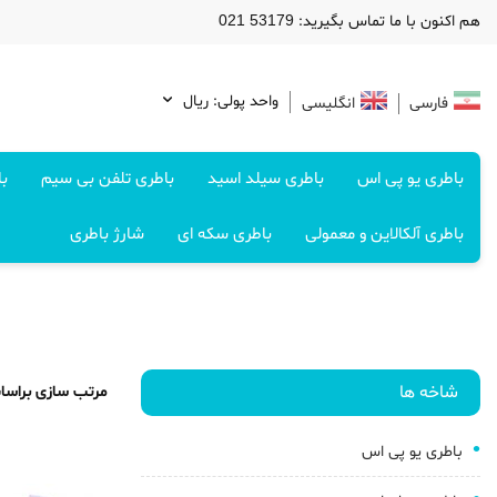
هم اکنون با ما تماس بگیرید: 53179 021
واحد پولی: ريال
فارسی
انگلیسی
باطری یو پی اس
باطری سیلد اسید
باطری تلفن بی سیم
با
باطری آلکالاین و معمولی
باطری سکه ای
شارژ باطری
شاخه ها
مرتب سازی براسا
باطری یو پی اس