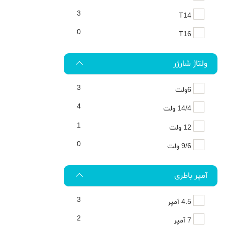
3
T14
0
T16
ولتاژ شارژر
3
6ولت
4
14/4 ولت
1
12 ولت
0
9/6 ولت
آمپر باطری
3
4.5 آمپر
2
7 آمپر