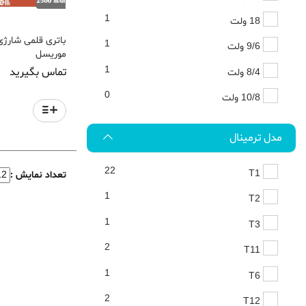
1
18 ولت
1
9/6 ولت
موریسل
1
تماس بگیرید
8/4 ولت
0
10/8 ولت
مدل ترمینال
22
T1
تعداد نمایش :
1
T2
1
T3
2
T11
1
T6
2
T12