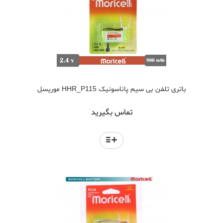
باتری تلفن بی سیم پاناسونیک HHR_P115 موریسل
تماس بگیرید