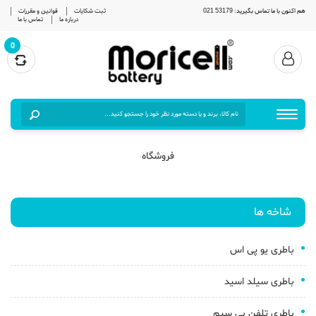
هم اکنون با ما تماس بگیرید: 53179 021
ثبت شکایات
قوانین و مقررات
درباره ما
تماس با ما
0
فروشگاه
شاخه ها
باطری یو پی اس
باطری سیلد اسید
باطری تلفن بی سیم