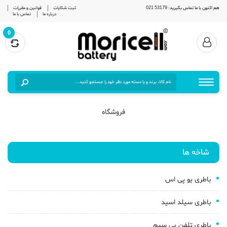
هم اکنون با ما تماس بگیرید: 53179 021
ثبت شکایات
قوانین و مقررات
درباره ما
تماس با ما
0
فروشگاه
شاخه ها
باطری یو پی اس
باطری سیلد اسید
باطری تلفن بی سیم