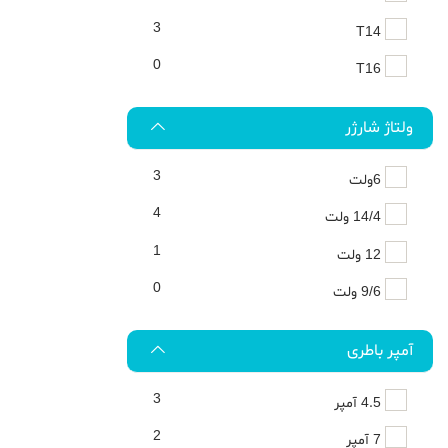
3
T14
0
T16
ولتاژ شارژر
3
6ولت
4
14/4 ولت
1
12 ولت
0
9/6 ولت
آمپر باطری
3
4.5 آمپر
2
7 آمپر