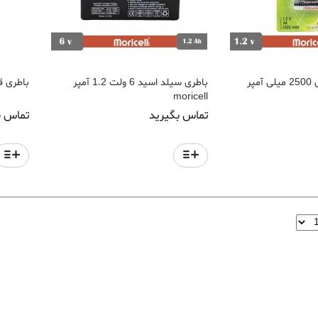
باتری قلمی شارژی 2500 میلی آمپر
باطری سیلد اسید 6 ولت 1.2 آمپر
باطری قلمی آ
moricell
تماس بگیرید
تماس ب