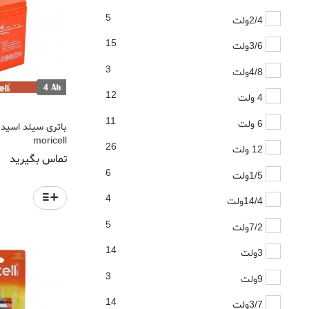
5
2/4ولت
15
3/6ولت
3
4/8ولت
12
4 ولت
11
6 ولت
moricell
26
12 ولت
تماس بگیرید
6
1/5ولت
4
14/4ولت
5
7/2ولت
14
3ولت
3
9ولت
14
3/7ولت