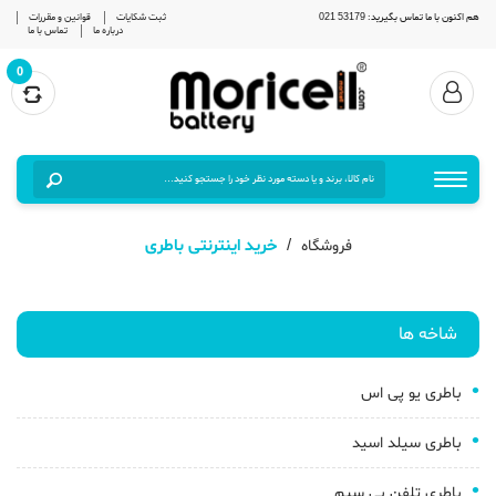
هم اکنون با ما تماس بگیرید: 53179 021
ثبت شکایات
قوانین و مقررات
درباره ما
تماس با ما
0
خرید اینترنتی باطری
فروشگاه
شاخه ها
باطری یو پی اس
باطری سیلد اسید
باطری تلفن بی سیم