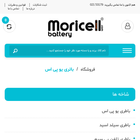
هم اکنون با ما تماس بگیرید: 53179 021
ثبت شکایات
قوانین و مقررات
درباره ما
تماس با ما
0
باتری یو پی اس
فروشگاه
شاخه ها
باطری یو پی اس
باطری سیلد اسید
باطری تلفن بی سیم