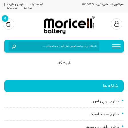
هم اکنون با ما تماس بگیرید: 53179 021
ثبت شکایات
قوانین و مقررات
درباره ما
تماس با ما
0
فروشگاه
شاخه ها
باطری یو پی اس
باطری سیلد اسید
باطری تلفن بی سیم