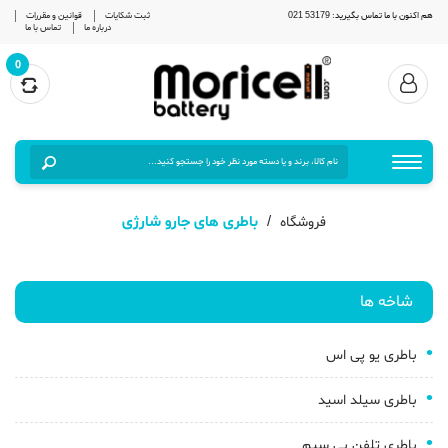
هم اکنون با ما تماس بگیرید: 53179 021
ثبت شکایات
قوانین و مقررات
درباره ما
تماس با ما
0
باطری های جارو شارژی
فروشگاه
شاخه ها
باطری یو پی اس
باطری سیلد اسید
باطری تلفن بی سیم