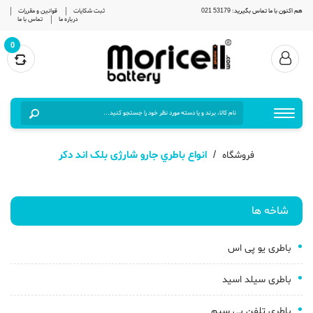
هم اکنون با ما تماس بگیرید: 53179 021
ثبت شکایات
قوانین و مقررات
درباره ما
تماس با ما
0
انواع باطري جارو شارژی بلک اند دکر
فروشگاه
شاخه ها
باطری یو پی اس
باطری سیلد اسید
باطری تلفن بی سیم