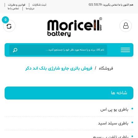
هم اکنون با ما تماس بگیرید: 53179 021
ثبت شکایات
قوانین و مقررات
درباره ما
تماس با ما
0
فروش باتری جارو شارژی بلک اند دکر
فروشگاه
شاخه ها
باطری یو پی اس
باطری سیلد اسید
باطری تلفن بی سیم