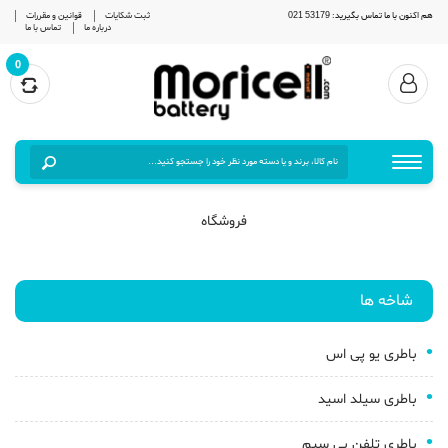
هم اکنون با ما تماس بگیرید: 53179 021
ثبت شکایات
قوانین و مقررات
درباره ما
تماس با ما
0
فروشگاه
شاخه ها
باطری یو پی اس
باطری سیلد اسید
باطری تلفن بی سیم