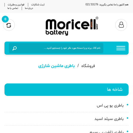
هم اکنون با ما تماس بگیرید: 53179 021
ثبت شکایات
قوانین و مقررات
درباره ما
تماس با ما
0
باطری ماشین شارژی
فروشگاه
شاخه ها
باطری یو پی اس
باطری سیلد اسید
باطری تلفن بی سیم