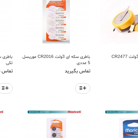
باطری سکه ای 3.0ولت CR2477
باطری سکه ای 3ولت CR2016 موریسل
5 عددی
تکی
تماس بگیرید
تماس ب