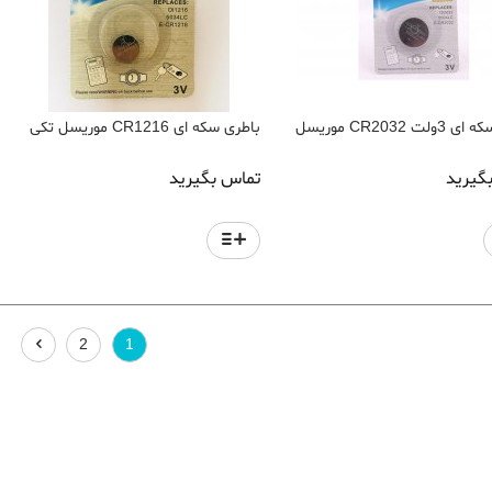
باطری سکه ای 3ولت CR2032 موریسل
باطری سکه ای CR1216 موریسل تکی
گیرید
تماس بگیرید
2
1