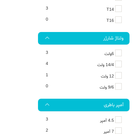
3
T14
0
T16
ولتاژ شارژر
3
6ولت
4
14/4 ولت
1
12 ولت
0
9/6 ولت
آمپر باطری
3
4.5 آمپر
2
7 آمپر