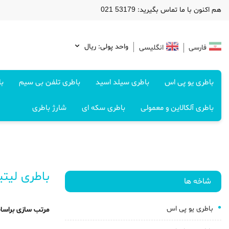
هم اکنون با ما تماس بگیرید: 53179 021
واحد پولی: ريال
فارسی
انگلیسی
باطری یو پی اس
باطری سیلد اسید
باطری تلفن بی سیم
با
باطری آلکالاین و معمولی
باطری سکه ای
شارژ باطری
باطری لیتی
شاخه ها
باطری یو پی اس
مرتب سازی براسا