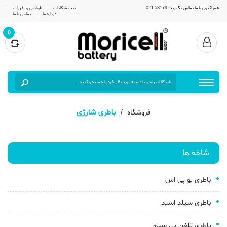
هم اکنون با ما تماس بگیرید: 53179 021
ثبت شکایات
قوانین و مقررات
درباره ما
تماس با ما
0
باطری شارژی
فروشگاه
شاخه ها
باطری یو پی اس
باطری سیلد اسید
باطری تلفن بی سیم