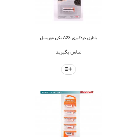
باطری دزدگیری A23 تکی موریسل
تماس بگیرید