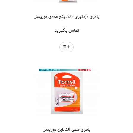
باطری دزدگیری A23 پنج عددی موریسل
تماس بگیرید
باطری قلمی آلکالاین موریسل