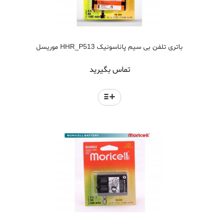
باتری تلفن بی سیم پاناسونیک HHR_P513 موریسل
تماس بگیرید