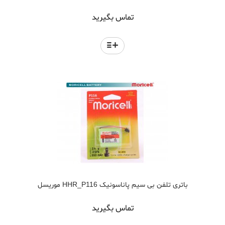
تماس بگیرید
باتری تلفن بی سیم پاناسونیک HHR_P116 موریسل
تماس بگیرید