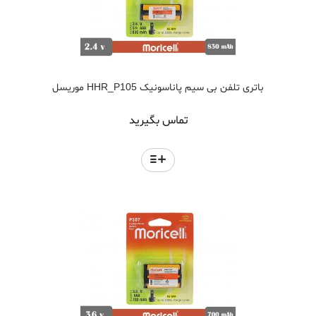
باتری تلفن بی سیم پاناسونیک HHR_P105 موریسل
تماس بگیرید