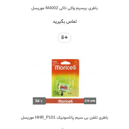
باطری بیسیم واکی تاکی M4002 موریسل
تماس بگیرید
باطری تلفن بی سیم پاناسونیک HHR_P101 موریسل