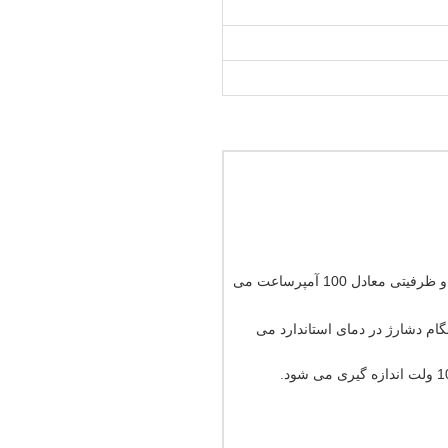
باتری 12 ولت 100 آمپرساعت موجود، زیرمجموعه ای از باطری های لید اسیدی و از نوع خشک آن که دارای ولتاژ 12 و ظرفیتی معادل 100 آمپرساعت می
ام دشارژ در دمای استاندارد می