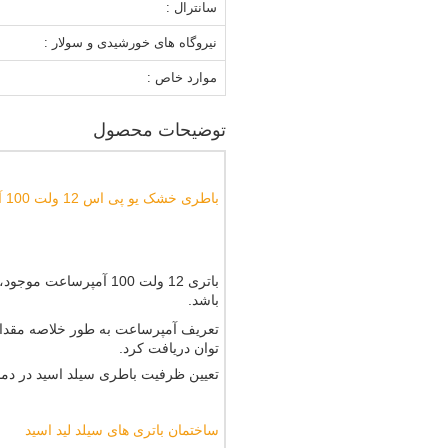
سانترال :
نیروگاه های خورشیدی و سولار :
موارد خاص :
توضیحات محصول
باطری خشک یو پی اس 12 ولت 100 آمپر موریسل
باشد.
تعریف آمپرساعت به طور خلاصه مقدار 
توان دریافت کرد.
تعیین ظرفیت باطری سیلد اسید در دمای 26 درجه سانتیگراد و در حد فاصل زمانی تغییر ولتاژ باتری از 12 ولت به 10/5 ولت اندازه گی
ساختمان باتری های سیلد لید اسید