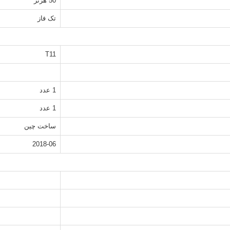
50 هرتز
تک فاز
T11
1 عدد
1 عدد
ساخت چین
2018-06