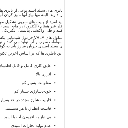
باتری های سیلد اسید نوعی از باتری ها
را دارند. البته تنها نیاز آنها تمیز کر
لید اسید از پلیت های سربی تشکیل می 
فلز غیر همنام (الکترود) در مایع اسید
کنند و طی واکنشی پتانسیل الکتریکی 
سلول های VRLA فرمول 
سولفات سرب و آب تولید می کنند و ن
ی سیلد اسیدی جریان شارژ باید به گون
این باطری ها که بر اساس آخرین تکنو
:
عایق کاری کامل و قابل اطمینان
انرژی بالا
مقاومت بسیار کم
خود-دشارژی بسیار کم
قابلیت شارژ مجدد در حد بسیار
قابلیت انطباق با هر سیستمی
بی نیاز به افزودن آب یا اسید
عدم تولید بخارات اسیدی