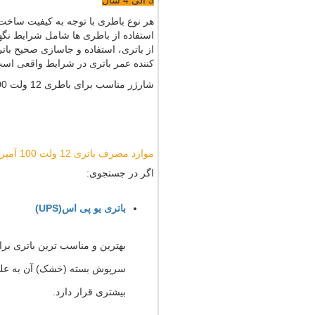
3 الی 4 سال
هر نوع باطری با توجه به کیفیت ساخت
استفاده از باطری ها شامل شرایط نگهد
از باتری، استفاده و جاسازی صحیح بات
کننده عمر باتری در شرایط واقعی اس
شارژر مناسب برای باطری 12 ولت 100 آمپر برای شارژ مستقیم،شارژری با ولت 14/4 و ظرفیتی معادل 12 الی 13 آمپر ساعت می باشد.
موارد مصرف باتری 12 ولت 100 آمپر
اگر در جستجوی:
باتری یو پی اس(UPS)
بهترین و مناسب ترین باتری ب
سرپوش بسته (خشک) آن به علت ا
بیشتری قرار دارد.