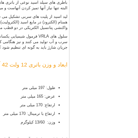
باطری های سیلد اسید نوعی از باتری های 
البته تنها نیاز آنها تمیز کردن آنهاست و 
لید اسید از پلیت های سربی تشکیل می شود
همنام (الکترود) در مایع اسید (الکترولی
واکنشی پتانسیل الکتریکی در دو قطب م
سلول های VRLA فرمول شی
سرب و آب تولید می کنند و نیز هنگامی
جریان شارژ باید به گونه ای تنظیم شود 
ابعاد و وزن باتری 12 ولت 42 آمپر موریسل
طول: 197 میلی متر
عرض: 165 میلی متر
ارتفاع: 170 میلی متر
ارتفاع با ترمینال: 170 میلی متر
وزن: 13/60 کیلوگرم