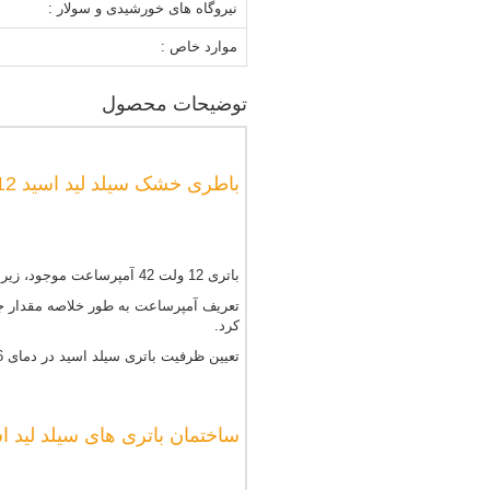
نیروگاه های خورشیدی و سولار :
موارد خاص :
توضیحات محصول
باطری خشک سیلد لید اسید 12 ولت 42 آمپر موریسل
باتری 12 ولت 42 آمپرساعت موجود، زیرمجموعه ای از باتری های لید اسیدی و از نوع خشک آن که دارای ولتاژ 12 و ظرفیتی معادل 42 آمپرساعت می باشد.
تعریف آمپرساعت به طور خلاصه مقدار جر
کرد.
تعیین ظرفیت باتری سیلد اسید در دمای 26 درجه سانتیگراد و در حد فاصل زمانی تغییر ولتاژ باتری از 12 ولت به 10/5 ولت اندازه گیری می شود.
ساختمان باتری های سیلد لید ا