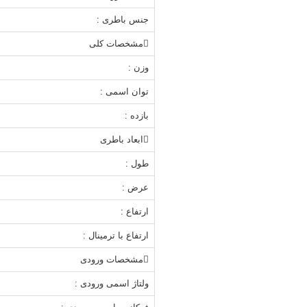
جنس باطری :
مشخصات کلی
وزن :
توان اسمی :
بازده :
ابعاد باطری
طول :
عرض :
ارتفاع :
ارتفاع با ترمینال :
مشخصات ورودی
ولتاژ اسمی ورودی :