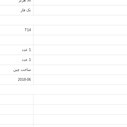
50 هرتز
تک فاز
T14
1 عدد
1 عدد
ساخت چین
2018-06